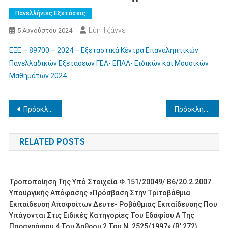
Πανελλήνιες Εξετάσεις
Εύη Τζάννε
5 Αυγούστου 2024
ΕΞΕ – 89700 – 2024 – Εξεταστικά Κέντρα Επαναληπτικών
Πανελλαδικών Εξετάσεων ΓΕΛ- ΕΠΑΛ- Ειδικών και Μουσικών
Μαθημάτων 2024
Πλοήγηση
Πρόσκληση μόνιμων διορισμών εκπαιδευτικών
Πρόσκληση εκδήλωσης ενδιαφέροντος για πλήρωση λειτουργικών κενών στα Πρότυπα Σχολεία (Π.Σ.) και Πειραματικά Σχολεία (ΠΕΙ.Σ.) της Π.Δ.Ε. Δυτικής Ελλάδας, με απόσπαση μόνιμων εκπαιδευτικών δευτεροβάθμιας εκπαίδευσης και ειδικοτήτων πρωτοβάθμιας εκπαίδευσης διάρκειας ενός (1) διδακτικού έτους, 2024-2025
άρθρων
RELATED POSTS
Τροποποίηση Της Υπό Στοιχεία Φ.151/20049/ Β6/20.2.2007
Υπουργικής Απόφασης «Πρόσβαση Στην Τριτοβάθμια
Εκπαίδευση Αποφοίτων Δευτε- Ροβάθμιας Εκπαίδευσης Που
Υπάγονται Στις Ειδικές Κατηγορίες Του Εδαφίου Α Της
Παραγράφου 4 Του Άρθρου 2 Του Ν. 2525/1997» (Β’ 272).