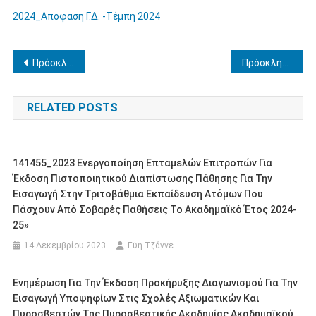
2024_Αποφαση Γ.Δ. -Τέμπη 2024
Πλοήγηση
Πρόσκληση εκδήλωσης ενδιαφέροντος για την απόσπαση εκπαιδευτικών κλάδου ΠΕ78-Κοινωνικών Επιστημών, κατόχων πτυχίου Τμήματος Νομικής Α.Ε.Ι., στο Γραφείο Νομικής Υποστήριξης της Αυτοτελώς Διεύθυνσης Διοικητικής, Οικονομικής και Παιδαγωγικής Υποστήριξης της Περιφερειακής Διεύθυνσης Πρωτοβάθμιας και Δευτεροβάθμιας Εκπαίδευσης Δυτικής Μακεδονίας
Πρόσκληση εκπαιδευτικών προς υποβολή αιτήσεων απόσπασης στη Γενική Διεύθυνση Σπουδών ΠΕ & ΔΕ για το σχολικό έτος 2024 -2025
άρθρων
RELATED POSTS
141455_2023 Ενεργοποίηση Επταμελών Επιτροπών Για
Έκδοση Πιστοποιητικού Διαπίστωσης Πάθησης Για Την
Εισαγωγή Στην Τριτοβάθμια Εκπαίδευση Ατόμων Που
Πάσχουν Από Σοβαρές Παθήσεις Το Ακαδημαϊκό Έτος 2024-
25»
14 Δεκεμβρίου 2023
Εύη Τζάννε
Ενημέρωση Για Την Έκδοση Προκήρυξης Διαγωνισμού Για Την
Εισαγωγή Υποψηφίων Στις Σχολές Αξιωματικών Και
Πυροσβεστών Της Πυροσβεστικής Ακαδημίας Ακαδημαϊκού