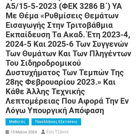
Α5/15-5-2023 (ΦΕΚ 3286 Β΄) ΥΑ
Με Θέμα «Ρυθμίσεις Θεμάτων
Εισαγωγής Στην Τριτοβάθμια
Εκπαίδευση Τα Ακαδ. Έτη 2023-4,
2024-5 Και 2025-6 Των Συγγενών
Των Θυμάτων Και Των Πληγέντων
Του Σιδηροδρομικού
Δυστυχήματος Των Τεμπών Της
28ης Φεβρουαρίου 2023.» Και
Κάθε Άλλης Τεχνικής
Λεπτομέρειας Που Αφορά Την Εν
Λόγω Υπουργική Απόφαση
Μαθητές
Πανελλήνιες Εξετάσεις
Εύη Τζάννε
15 Μαΐου 2024