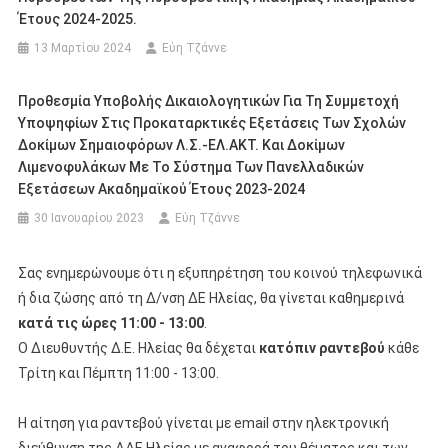
Έτους 2024-2025.
13 Μαρτίου 2024
Εύη Τζάννε
Προθεσμία Υποβολής Δικαιολογητικών Για Τη Συμμετοχή
Υποψηφίων Στις Προκαταρκτικές Εξετάσεις Των Σχολών
Δοκίμων Σημαιοφόρων Λ.Σ.-ΕΛ.ΑΚΤ. Και Δοκίμων
Λιμενοφυλάκων Με Το Σύστημα Των Πανελλαδικών
Εξετάσεων Ακαδημαϊκού Έτους 2023-2024
30 Ιανουαρίου 2023
Εύη Τζάννε
Σας ενημερώνουμε ότι η εξυπηρέτηση του κοινού τηλεφωνικά
ή δια ζώσης από τη Δ/νση ΔΕ Ηλείας, θα γίνεται καθημερινά
κατά τις ώρες 11:00 - 13:00
.
Ο Διευθυντής Δ.Ε. Ηλείας θα δέχεται
κατόπιν ραντεβού
κάθε
Τρίτη και Πέμπτη 11:00 - 13:00.
Η αίτηση για ραντεβού γίνεται με email στην ηλεκτρονική