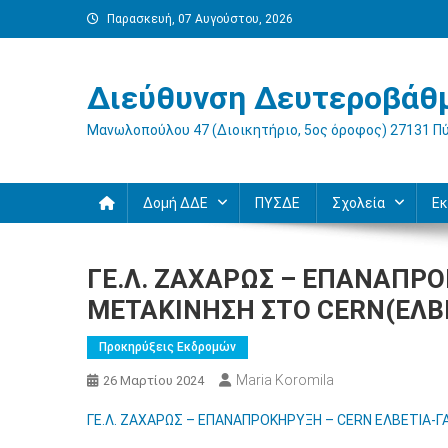
Μεταπηδήστε
Παρασκευή, 07 Αυγούστου, 2026
στο
περιεχόμενο
Διεύθυνση Δευτεροβάθμ
Μανωλοπούλου 47 (Διοικητήριο, 5ος όροφος) 27131 Π
Δομή ΔΔΕ
ΠΥΣΔΕ
Σχολεία
Εκ
ΓΕ.Λ. ΖΑΧΑΡΩΣ – ΕΠΑΝΑΠΡ
ΜΕΤΑΚΙΝΗΣΗ ΣΤΟ CERN(ΕΛΒΕ
Προκηρύξεις Εκδρομών
Maria Koromila
26 Μαρτίου 2024
ΓΕ.Λ. ΖΑΧΑΡΩΣ – ΕΠΑΝΑΠΡΟΚΗΡΥΞΗ – CERN ΕΛΒΕΤΙΑ-Γ