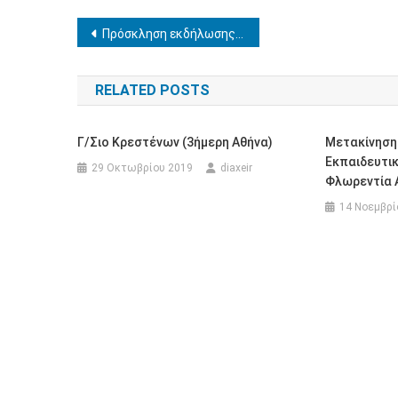
Πλοήγηση
Πρόσκληση εκδήλωσης ενδιαφέροντος για την κάλυψη κενών θέσεων διδακτικού προσωπικού στα Ευρωπαϊκά Σχολεία.
άρθρων
RELATED POSTS
Γ/σιο Κρεστένων (3ήμερη Αθήνα)
Mετακίνηση
Εκπαιδευτικ
29 Οκτωβρίου 2019
diaxeir
Φλωρεντία 
14 Νοεμβρί