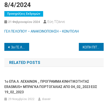
8/4/2024
Προκηρύξεις Εκδρομών
Εύη Τζάννε
21 Φεβρουαρίου 2024
ΓΕΛ ΠΕΛΟΠΙΟΥ – ΑΝΑΚΟΙΝΟΠΟΙΗΣΗ – ΚΩΝ/ΠΟΛΗ
Πλοήγηση
3ο ΓΕ.Λ. ΠΥΡΓΟΥ – ΕΚΠΑΙΔΕΥΤΙΚΗ ΕΠΙΣΚΕΨΗ ΣΤΟΝ ΒΟΛΟ 20-22/4/2024
ΚΟΠΗ ΠΙΤΑΣ ΜΑΘΗΤΕΙΑΣ 1ου ΕΠΑΛ ΠΥΡΓΟΥ
άρθρων
RELATED POSTS
1ο ΕΠΑ.Λ. ΛΕΧΑΙΝΩΝ _ ΠΡΟΓΡΑΜΜΑ ΚΙΝΗΤΙΚΟΤΗΤΑΣ
ERASMUS+ ΜΠΡΑΓΚΑ ΠΟΡΤΟΓΑΛΙΑΣ ΑΠΟ 04_02_2023 ΕΩΣ
19_02_2023
29 Νοεμβρίου 2022
diaxeir