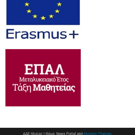
ΔΔΕ Ηλείας
|
Θέμα: News Portal από
Mystery Themes
.