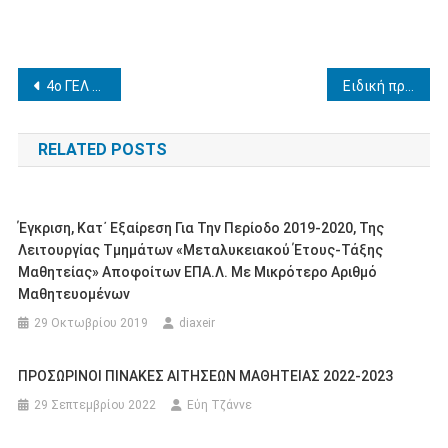
Πλοήγηση
4ο ΓΕΛ ΠΥΡΓΟΥ – ΕΚΠΑΙΔΕΥΤΙΚΗ ΕΠΙΣΚΕΨΗ ΣΤΑ ΤΡΙΚΑΛΑ 11-14/4/2024
Ειδική προκήρυξη κάλυψης λειτουργικών κενών σε σχολικές μονάδες της πρωτοβάθμιας και δευτεροβάθμιας εκπαίδευσης
άρθρων
RELATED POSTS
Έγκριση, Κατ΄ Εξαίρεση Για Την Περίοδο 2019-2020, Της
Λειτουργίας Τμημάτων «Μεταλυκειακού Έτους-Τάξης
Μαθητείας» Αποφοίτων ΕΠΑ.Λ. Με Μικρότερο Αριθμό
Μαθητευομένων
29 Οκτωβρίου 2019
diaxeir
ΠΡΟΣΩΡΙΝΟΙ ΠΙΝΑΚΕΣ ΑΙΤΗΣΕΩΝ ΜΑΘΗΤΕΙΑΣ 2022-2023
29 Σεπτεμβρίου 2022
Εύη Τζάννε