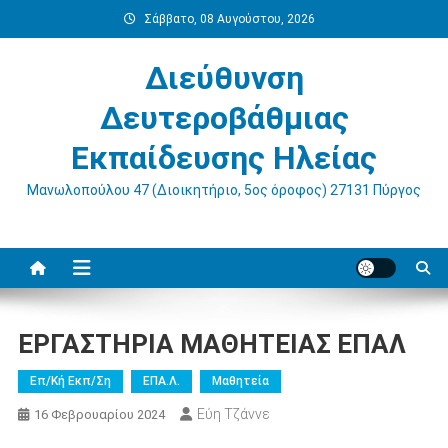
Μεταπηδήστε
Σάββατο, 08 Αυγούστου, 2026
στο
περιεχόμενο
Διεύθυνση
Δευτεροβάθμιας
Εκπαίδευσης Ηλείας
Μανωλοπούλου 47 (Διοικητήριο, 5ος όροφος) 27131 Πύργος
ΕΡΓΑΣΤΗΡΙΑ ΜΑΘΗΤΕΙΑΣ ΕΠΑΛ
Επ/κή Εκπ/ση
ΕΠΑ.Λ.
Μαθητεία
Εύη Τζάννε
16 Φεβρουαρίου 2024