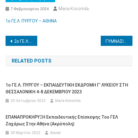
Maria Koromila
7 Φεβρουαρίου 2024
1ο ΓΕ.Λ. ΠΥΡΓΟΥ – ΑΘΗΝΑ
Πλοήγηση
2o ΓΕ.Λ. ΑΜΑΛΙΑΔΑΣ – ΕΚΠΑΙΔΕΥΤΙΚΗ ΕΠΙΣΚΕΨΗ ΣΕ ΤΡΙΚΑΛΑ-ΜΕΤΕΩΡΑ-ΚΑΛΑΜΠΑΚΑ 5-7/4/2024
ΓΥΜΝΑΣΙΟ ΓΟΥΜΕΡΟΥ – ΕΚΠΑΙΔΕΥΤΙΚΗ ΕΠΙΣΚΕΨΗ ΣΤΑ ΙΩΑΝΝΙΝΑ 8-10/4/2024
άρθρων
RELATED POSTS
1ο ΓΕ.Λ. ΠΥΡΓΟΥ – ΕΚΠΑΙΔΕΥΤΙΚΗ ΕΚΔΡΟΜΗ Γ’ ΛΥΚΕΙΟΥ ΣΤΗ
ΘΕΣΣΑΛΟΝΙΚΗ 4-8 ΔΕΚΕΜΒΡΙΟΥ 2023
25 Οκτωβρίου 2023
Maria Koromila
ΕΠΑΝΑΠΡΟΚΗΡΥΞΗ Εκπαιδευτικής Επίσκεψης Του ΓΕΛ
Ζαχάρως Στην Αθήνα (Ακρόπολη)
30 Μαρτίου 2022
diaxeir