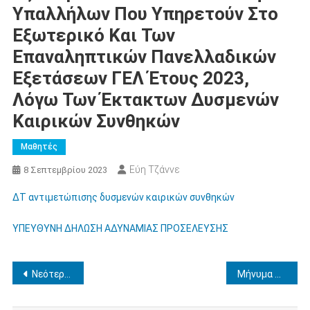
Υπαλλήλων Που Υπηρετούν Στο
Εξωτερικό Και Των
Επαναληπτικών Πανελλαδικών
Εξετάσεων ΓΕΛ Έτους 2023,
Λόγω Των Έκτακτων Δυσμενών
Καιρικών Συνθηκών
Μαθητές
Εύη Τζάννε
8 Σεπτεμβρίου 2023
ΔΤ αντιμετώπισης δυσμενών καιρικών συνθηκών
ΥΠΕΥΘΥΝΗ ΔΗΛΩΣΗ ΑΔΥΝΑΜΙΑΣ ΠΡΟΣΕΛΕΥΣΗΣ
Πλοήγηση
Νεότερη ενημέρωση για διαδικασία ψηφιακής σύμβασης από τους αναπληρωτές μέσω της εφαρμογής anaplirotes.gov.gr
Μήνυμα Διευθυντή ΔΔΕ Ηλείας για την έναρξη της σχολικής χρονιάς
άρθρων