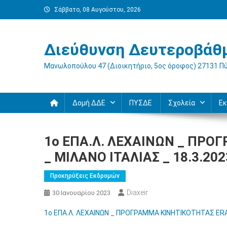
Μεταπηδήστε
Σάββατο, 08 Αυγούστου, 2026
στο
περιεχόμενο
Διεύθυνση Δευτεροβάθμ
Μανωλοπούλου 47 (Διοικητήριο, 5ος όροφος) 27131 Π
Δομή ΔΔΕ
ΠΥΣΔΕ
Σχολεία
Εκ
1ο ΕΠΑ.Λ. ΛΕΧΑΙΝΩΝ _ ΠΡ
_ ΜΙΛΑΝΟ ΙΤΑΛΙΑΣ _ 18.3.202
Προκηρύξεις Εκδρομών
Diaxeir
30 Ιανουαρίου 2023
1ο ΕΠΑ.Λ. ΛΕΧΑΙΝΩΝ _ ΠΡΟΓΡΑΜΜΑ ΚΙΝΗΤΙΚΟΤΗΤΑΣ ERAS