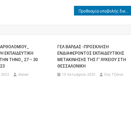
Προθεσμία υποβολής δικαιολογητικών για τη συμμετοχή υποψηφίων στις προκαταρκτικές εξετάσεις των Σχολών Δοκίμων Σημαιοφόρων Λ.Σ.-ΕΛ.ΑΚΤ. και Δοκίμων Λιμενοφυλάκων με το σύστημα των Πανελλαδικών Εξετάσεων ακαδημαϊκού έτους 2023-2024
ΒΑΡΘΟΛΟΜΙΟΥ_
ΓΕΛ ΒΑΡΔΑΣ -ΠΡΟΣΚΛΗΣΗ
Η ΕΚΠΑΙΔΕΥΤΙΚΗ
ΕΝΔΙΑΦΕΡΟΝΤΟΣ ΕΚΠΑΙΔΕΥΤΙΚΗΣ
ΤΗΝ ΤΗΝΟ_ 27 – 30
ΜΕΤΑΚΙΝΗΣΗΣ ΤΗΣ Γ’ ΛΥΚΕΙΟΥ ΣΤΗ
023
ΘΕΣΣΑΛΟΝΙΚΗ
 2023
diaxeir
15 Οκτωβρίου 2025
Εύη Τζάννε