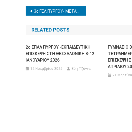
Πλοήγηση
3ο ΓΕΛ ΠΥΡΓΟΥ- ΜΕΤΑΚΙΝΗΣΗ ΜΟΝΟΗΜΕΡΗ ΑΘΗΝΑ -ΒΟΥΛΗ ΤΩΝ ΕΛΛΗΝΩΝ, 13/2/2023
άρθρων
RELATED POSTS
2ο ΕΠΑΛ ΠΥΡΓΟΥ -ΕΚΠΑΙΔΕΥΤΙΚΗ
ΓΥΜΝΑΣΙΟ 
ΕΠΙΣΚΕΨΗ ΣΤΗ ΘΕΣΣΑΛΟΝΙΚΗ 8-12
ΤΕΤΡΑΗΜΕΡ
ΙΑΝΟΥΑΡΙΟΥ 2026
ΕΠΙΣΚΕΨΗ Σ
ΑΠΡΙΛΙΟΥ 2
12 Νοεμβρίου 2025
Εύη Τζάννε
21 Μαρτίου