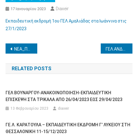
Diaxeir
17 Ιανουαρίου 2023
Εκπαιδευτική εκδρομή 1ου ΓΕΛ Αμαλιάδας στα Ιωάννινα στις
27/1/2023
Πλοήγηση
ΝΕΑ_Πρόσκληση εκδήλωσης ενδιαφέροντος εκπαιδευτικών Πρωτοβάθμιας και Δευτεροβάθμιας Εκπαίδευσης για τον ορισμό τους ως μέλη στα Τοπικά Συμβούλια Επιλογής: α) της Διεύθυνσης Πρωτοβάθμιας Εκπαίδευσης Ηλείας και β) της Διεύθυνσης Δευτεροβάθμιας Εκπαίδευσης Ηλείας λόγω ανασυγκρότησης
ΓΕΛ.ΑΝΔΡΑΒΙΔΑΣ: ΤΡΙΗΜΕΡΗ ΕΚΠΑΙΔΕΥΤΙΚΗ ΕΠΙΣΚΕΨΗ ΣΤΑ ΙΩΑΝΝΙΝΑ ΑΠΟ 01/03/2023 ΕΩΣ 03/03/2023
άρθρων
RELATED POSTS
ΓΕΛ ΒΟΥΝΑΡΓΟΥ-ΑΝΑΚΟΙΝΟΠΟΙΗΣΗ-ΕΚΠΑΙΔΕΥΤΙΚΗ
ΕΠΙΣΚΕΨΗ ΣΤΑ ΤΡΙΚΑΛΑ ΑΠΟ 26/04/2023 ΕΩΣ 29/04/2023
13 Φεβρουαρίου 2023
diaxeir
ΓΕ.Λ. ΚΑΡΑΤΟΥΛΑ – ΕΚΠΑΙΔΕΥΤΙΚΗ ΕΚΔΡΟΜΗ Γ’ ΛΥΚΕΙΟΥ ΣΤΗ
ΘΕΣΣΑΛΟΝΙΚΗ 11-15/12/2023