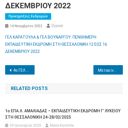
ΔΕΚΕΜΒΡΙΟΥ 2022
Προκηρύξεις Εκδρομών
Diaxeir
14 Νοεμβρίου 2022
ΓΕΛ ΚΑΡΑΤΟΥΛΑ & ΓΕΛ ΒΟΥΝΑΡΓΟΥ: ΠΕΝΘΗΜΕΡΗ
ΕΚΠΑΙΔΕΥΤΙΚΗ ΕΚΔΡΟΜΗ ΣΤΗ ΘΕΣΣΑΛΟΝΙΚΗ 12 ΕΩΣ 16
ΔΕΚΕΜΒΡΙΟΥ 2022
Πλοήγηση
4ο ΓΕΛ ΠΥΡΓΟΥ – ΔΙΔΑΚΤΙΚΗ ΕΠΙΣΚΕΨΗ ΣΤΗΝ ΑΡΧΑΙΑ ΟΛΥΜΠΙΑ ΣΤΙΣ 24/11/2022 (νέα ανακοινοποίηση)
Mετακίνηση μαθητών – εκπαιδευτικών 1ου ΓΕΛ Αμαλιάδας στη Φλωρεντία από 15/3/2023-19/3/2023
άρθρων
RELATED POSTS
1o ΕΠΑ.Λ. ΑΜΑΛΙΑΔΑΣ – ΕΚΠΑΙΔΕΥΤΙΚΗ ΕΚΔΡΟΜΗ Γ’ ΛΥΚΕΙΟΥ
ΣΤΗ ΘΕΣΣΑΛΟΝΙΚΗ 24-28/02/2025
29 Ιανουαρίου 2025
Maria Koromila