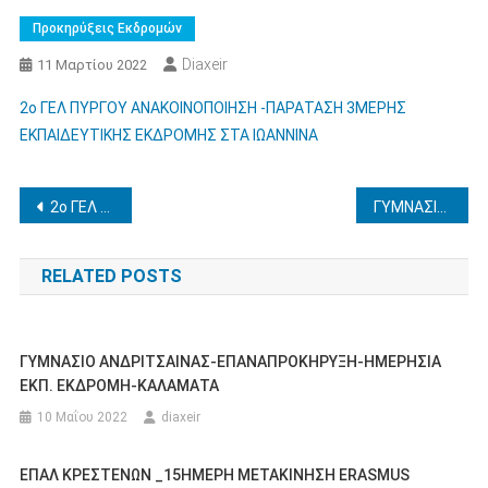
Προκηρύξεις Εκδρομών
Diaxeir
11 Μαρτίου 2022
2ο ΓΕΛ ΠΥΡΓΟΥ ΑΝΑΚΟΙΝΟΠΟΙΗΣΗ -ΠΑΡΑΤΑΣΗ 3ΜΕΡΗΣ
ΕΚΠΑΙΔΕΥΤΙΚΗΣ ΕΚΔΡΟΜΗΣ ΣΤΑ ΙΩΑΝΝΙΝΑ
Πλοήγηση
2ο ΓΕΛ Αμαλιάδας: Πολυήμερη Εκπαιδευτική επίσκεψη στην Κύπρο
ΓΥΜΝΑΣΙΟ ΚΡΕΣΤΕΝΩΝ-3ΗΜΕΡΗ ΕΚΠΑΙΔΕΥΤΙΚΗ ΕΚΔΡΟΜΗ ΤΡΙΚΑΛΑ -ΚΑΛΑΜΠΑΚΑ-ΜΕΤΕΩΡΑ
άρθρων
RELATED POSTS
ΓΥΜΝΑΣΙΟ ΑΝΔΡΙΤΣΑΙΝΑΣ-ΕΠΑΝΑΠΡΟΚΗΡΥΞΗ-ΗΜΕΡΗΣΙΑ
ΕΚΠ. ΕΚΔΡΟΜΗ-ΚΑΛΑΜΑΤΑ
10 Μαΐου 2022
diaxeir
ΕΠΑΛ ΚΡΕΣΤΕΝΩΝ _15ΗΜΕΡΗ ΜΕΤΑΚΙΝΗΣΗ ERASMUS