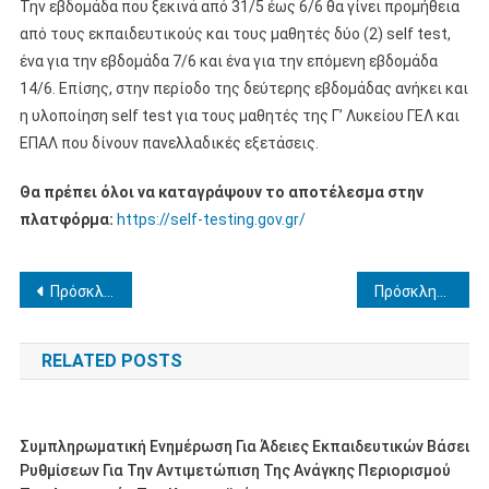
Την εβδομάδα που ξεκινά από 31/5 έως 6/6 θα γίνει προμήθεια
από τους εκπαιδευτικούς και τους μαθητές δύο (2) self test,
ένα για την εβδομάδα 7/6 και ένα για την επόμενη εβδομάδα
14/6. Επίσης, στην περίοδο της δεύτερης εβδομάδας ανήκει και
η υλοποίηση self test για τους μαθητές της Γ’ Λυκείου ΓΕΛ και
ΕΠΑΛ που δίνουν πανελλαδικές εξετάσεις.
Θα πρέπει όλοι να καταγράψουν το αποτέλεσμα στην
πλατφόρμα:
https://self-testing.gov.gr/
Πλοήγηση
Πρόσκληση εκδήλωσης ενδιαφέροντος για την απόσπαση εκπαιδευτικών κλάδου ΠΕ78 στο Γραφείο Νομικής Υποστήριξης της ΠΔΕ Πελοποννήσου
Πρόσκληση Εκδήλωσης Ενδιαφέροντος για προσωρινή αναπλήρωση κενούμενης θέσης Δ/ντή-ντριας Σχολικής Μονάδας Δευτεροβάθμιας Εκπαίδευσης Ηλείας
άρθρων
RELATED POSTS
Συμπληρωματική Ενημέρωση Για Άδειες Εκπαιδευτικών Βάσει
Ρυθμίσεων Για Την Αντιμετώπιση Της Ανάγκης Περιορισμού