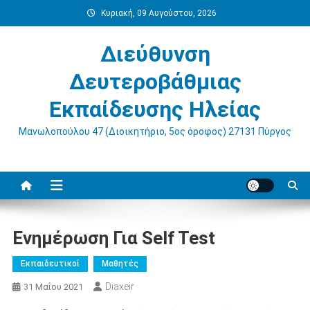
Μεταπηδήστε
Κυριακή, 09 Αυγούστου, 2026
στο
περιεχόμενο
Διεύθυνση
Δευτεροβάθμιας
Εκπαίδευσης Ηλείας
Μανωλοπούλου 47 (Διοικητήριο, 5ος όροφος) 27131 Πύργος
Ενημέρωση Για Self Test
Εκπαιδευτικοί
Μαθητές
Diaxeir
31 Μαΐου 2021