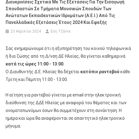
Διευκρινίσεις Σχετικά Με Τις Εξετάσεις Για Την Εισαγωγή
Σπουδαστών Σε Τμήματα Μουσικών Σπουδών Των
Ανώτατων Εκπαιδευτικών Ιδρυμάτων (Α.Ε.Ι.) Από Τις
Πανελλαδικές Εξετάσεις Έτους 2024 Και Εφεξής
23 Απριλίου 2024
Εύη Τζάννε
Σας ενημερώνουμε ότι η εξυπηρέτηση του κοινού τηλεφωνικά
ή δια ζώσης από τη Δ/νση ΔΕ Ηλείας, θα γίνεται καθημερινά
κατά τις ώρες 11:00 - 13:00
.
Ο Διευθυντής Δ.Ε. Ηλείας θα δέχεται
κατόπιν ραντεβού
κάθε
Τρίτη και Πέμπτη 11:00 - 13:00.
Η αίτηση για ραντεβού γίνεται με email στην ηλεκτρονική
διεύθυνση της ΔΔΕ Ηλείας με αναφορά του θέματος και των
ονοματεπωνύμων όσων θα συμμετέχουν στη συνάντηση. Η
ημέρα και ώρα θα αναφέρονται σε απαντητικό ηλεκτρονικό
μήνυμα.